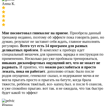
Анна К.
Мне посоветовал гинеколог на приеме
. Приобрела данный
тренажер недавно, поэтому об эффекте пока говорить рано, но
думаю, результат не заставит себя ждать, главное выполнять
регулярно.
Всего тут есть 14 программ для разных
деликатных проблем
. В комплект к прибору идет
специальный мешочек для хранения, зарядка и инструкция по
применению. Несколько раз уже пробовала тренироваться,
никаких дискомфортных ощущений нет, что не может не
радовать
. И приятно, что
можно расслабиться и просто
лежать, пока он работает
. дополняю отзыв: было после
родов опущение, генеколог сказал, и недержание мочи-я не
могла прыгать просто и прыгать на батуте, когда брала
тяжести, ребёнок тяжёлый, все- капец был. и после 6 сеансов,
я уже спокойно прыгаю. вот так. я не ожидала, что так быстро
будет какой то эффект
Ирина