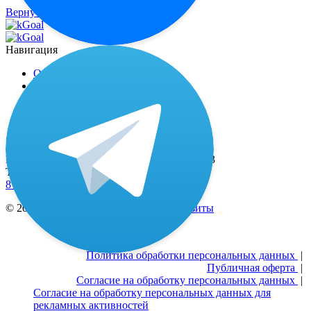
Вернуться на главную
Навигация
О миостимуляторе
Отзывы
Доставка и оплата
Наши специалисты
Контакты
Адрес
Москва, 2-й Рощинский пр-д, д. 8, офис 603
Телефоны
8 (800) 333-24-77
(бесплатные звонки по РФ)
© 2021—2026 ИП Тюрин А.Ю. |
Реквизиты
Политика обработки персональных данных
|
Публичная оферта
|
Согласие на обработку персональных данных
|
Согласие на обработку персональных данных для
рекламных активностей