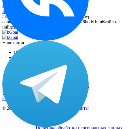
8 (800) 333-24-77
Бесплатный звонок
/home/a/alenapsm/tonis-kegel.ru/public_html/wp-
content/themes/tonis/tilda/files/page29423026body.htmlФайл не
найден: page29423026.html
Навигация
О миостимуляторе
Отзывы
Доставка и оплата
Наши специалисты
Контакты
Адрес
Москва, 2-й Рощинский пр-д, д. 8, офис 603
Телефоны
8 (800) 333-24-77
(бесплатные звонки по РФ)
© 2021—2026 ИП Тюрин А.Ю. |
Реквизиты
Политика обработки персональных данных
|