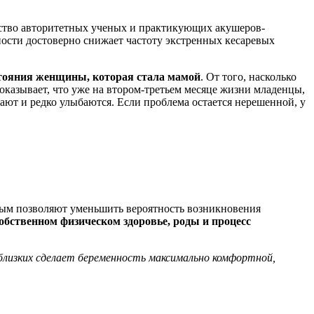
ство авторитетных ученых и практикующих акушеров-
ности достоверно снижает частоту экстренных кесаревых
стояния женщины, которая стала мамой
. От того, насколько
казывает, что уже на втором-третьем месяце жизни младенцы,
ют и редко улыбаются. Если проблема остается нерешенной, у
ным позволяют уменьшить вероятность возникновения
обственном физическом здоровье, роды и процесс
 близких сделает беременность максимально комфортной,