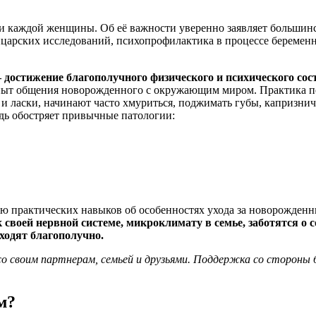
 каждой женщины. Об её важности уверенно заявляет большин
ейцарских исследований, психопрофилактика в процессе беремен
 достижение благополучного физического и психического со
опыт общения новорожденного с окружающим миром. Практика по
ласки, начинают часто хмуриться, поджимать губы, капризнича
едь обостряет привычные патологии:
ею практических навыков об особенностях ухода за новорожден
своей нервной системе, микроклимату в семье, заботятся о с
ходят благополучно.
 со своим партнерам, семьей и друзьями. Поддержка со стороны
м?