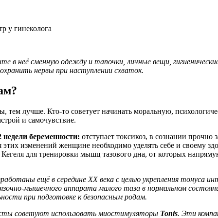
тр у гинеколога
е в неё сменную одежду и тапочки, личные вещи, гигиеническ
охранить нервы при наступлении схваток.
ам?
ы, тем лучше. Кто-то советует начинать моральную, психологич
строй и самочувствие.
 недели беременности:
отступает токсикоз, в сознании прочно з
я этих изменений женщине необходимо уделять себе и своему з
й Кегеля для тренировки мышц тазового дна, от которых напряму
зработаны ещё в середине XX века с целью укрепления тонуса и
язочно-мышечного аппарата малого таза в нормальном состоя
ьности при подготовке к безопасным родам.
исты советуют использовать миостимуляторы
Tonis
. Эти комп