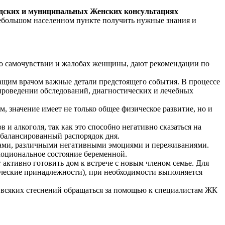
родских и муниципальных Женских консультациях
небольшом населенном пункте получить нужные знания и
 о самочувствии и жалобах женщины, дают рекомендации по
чащим врачом важные детали предстоящего события. В процессе
проведении обследований, диагностических и лечебных
значение имеет не только общее физическое развитие, но и
 и алкоголя, так как это способно негативно сказаться на
сбалансированный распорядок дня.
сами, различными негативными эмоциями и переживаниями.
моциональное состояние беременной.
ктивно готовить дом к встрече с новым членом семье. Для
ические принадлежности), при необходимости выполняется
 всяких стеснений обращаться за помощью к специалистам ЖК