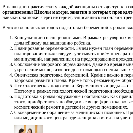
В наши дни практически у каждой женщины есть доступ к раз
организованы Школы матери, занятия в которых проводятс
навыки она может через интернет, записавшись на онлайн-тре
В число основных методов подготовки беременной к родам вх
Консультации со специалистами.
В рамках регулярных в
дальнейшему вынашиванию ребенка.
Планирование беременности.
Зачем нужен план беременн
планирования также следует учитывать приём препарато
манипуляций, направленных на предотвращение врожден
Соблюдение здорового образа жизни.
Даже во время вына
укрепление мышц тазового дна с помощью специальных 
Физическая подготовка беременной.
Крайне важно в пери
здоровом развитии плода. Кроме того, рекомендуем обра
Психологическая подготовка.
Беременность и роды — сл
Поэтому в рамках психологической подготовки необходим
Подготовка к родам окружающей обстановки.
Как правил
этого, приобретаются необходимые вещи (кроватка, коля
косметический ремонт в детской и других помещениях.
Своевременное обращение за медицинской помощью.
Пр
или медицинского центра, где женщина состоит на учете.