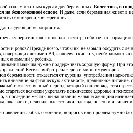
нообразным платным курсам для беременных.
Более того, в го
я на безвозмездной основе.
И даже, если беременная живет в 
нинги, семинары и конференции.
одят следующие мероприятия:
стреч акушер-гинеколог проводит осмотр, собирает информацию
ости и родов? Прежде всего, чтобы вы не забыли обсудить с ле
в, содержащих витамин В9, фолиевую кислоту, необходимость в 
ных аномалий у ребенка.
шивания малыша нужно поддерживать хорошую форму. При этом, 
упражнений Кегеля, вибротренажеров и миостимуляторов.
од беременности отказаться от курения, употребления наркотиков
тить внимание на физическую активность, правильное питание, 
ожный и ответственный период, который сопровождается стрес
о стараться всячески укреплять психическое здоровье и психоэ
о, в последние месяцы вынашивания малыша женщина начинает а
ска, шкафчики, пеленальные столики, одежда, пеленки и гигиен
и появлении любых сомнений, вопросов или проблем нужно без