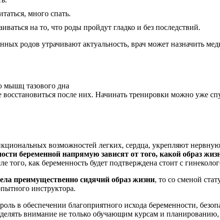
таться, много спать.
ваться на то, что роды пройдут гладко и без последствий.
енных родов утрачивают актуальность, врач может назначить м
е восстановиться после них. Начинать тренировки можно уже спу
кциональных возможностей легких, сердца, укрепляют нервную
ости беременной напрямую зависят от того, какой образ жизни
сле того, как беременность будет подтверждена стоит с гинекол
ела преимущественно сидячий образ жизни
, то со сменой ста
опытного инструктора.
роль в обеспечении благоприятного исхода беременности, безо
делять внимание не только обучающим курсам и планированию,