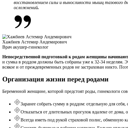
восстановлением силы и выносливости мышц тазового д
осложнений
.
Хажбиев Астемир Андемирович
Врач акушер-гинеколог
Непосредственной подготовкой к родам женщины начинают за
и сумка в роддом должны быть собраны уже к 32-34 неделям. Эт
всякое и от преждевременных родов не застрахован никто. По
Организация жизни перед родами
Беременной женщине, которой предстоят роды, гинекологи со
Заранее собрать сумму в роддом: отдельную для себя
Отказаться от длительных прогулок вдалеке от дома, о
Всегда иметь под рукой страховой полис, обменную ка
Снизить бытовые и рабочие нагрузки. Больше отдыхат