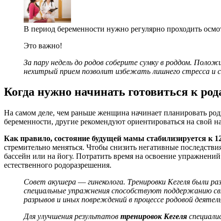
В период беременности нужно регулярно проходить осмо
Это важно!
За пару недель до родов соберите сумку в роддом.
Положит
нехитрый прием позволит избежать лишнего стресса и с
Когда нужно начинать готовиться
к род
На самом деле, чем раньше женщина начинает планировать род
беременности, другие рекомендуют ориентироваться на свой на
Как правило, состояние будущей мамы стабилизируется к 12
стремительно меняться. Чтобы снизить негативные последстви
бассейн или на йогу. Потратить время на освоение упражнени
естественного родоразрешения.
Совет акушера
—
гинеколога. Тренировки Кегеля были ра
специальные упражнения способствуют поддержанию св
разрывов и иных повреждений в процессе родовой деятел
Для улучшения результатов
тренировок Кегеля
специал