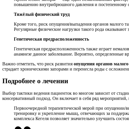
повышению внутрибрюшного давления и постепенному ос
Тяжёлый физический труд
Кроме того, риск опущения/выпадения органов малого т
Регулярные физические нагрузки такого рода оказывают 
Генетическая предрасположенность
Генетическая предрасположенность также играет немало
анамнезе данное заболевание. Вероятно, определенные 
Важно отметить, что риск развития
опущения органов малого 
страдает хроническими запорами и перенесла роды с осложнени
Подробнее о лечении
Выбор тактики ведения пациенток во многом зависит от стадии
консервативный подход. Он включает в себя ряд мероприятий,
Первоочередной терапевтической мерой при опущении/вы
тренировку и укрепление мышц, отвечающих за поддержа
комплекса Кегеля позволяет значительно улучшить состо