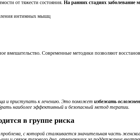
имости от тяжести состояния.
На ранних стадиях заболевание 
епления интимных мышц
ное вмешательство. Современные методики позволяют восстанов
ища и приступать к лечению. Это поможет
избежать осложнен
брать наиболее эффективный и безопасный метод терапии.
одится в группе риска
проблема, с которой сталкивается значительная часть женског
ышц и связок тазового дна, отвечающих за поддержание внутре