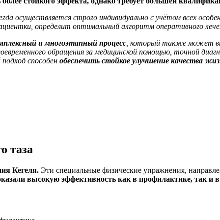
 более стойкого эффекта, однако требует большей квалифика
сегда осуществляется строго индивидуально с учётом всех особ
пациентки, определит оптимальный алгоритм оперативного лече
мплексный и многоэтапный процесс
, который также может вк
воевременного обращения за медицинской помощью, точной диа
 подход способен
обеспечить стойкое улучшение качества жи
о таза
ия Кегеля.
Эти специальные физические упражнения, направле
оказали высокую эффективность как в профилактике, так и 