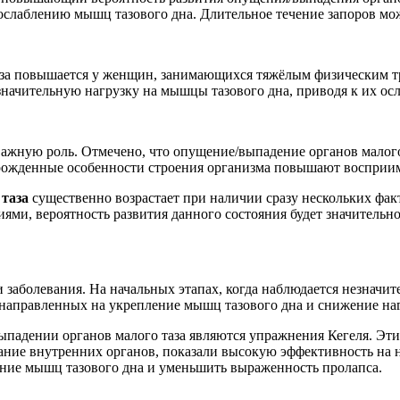
лаблению мышц тазового дна. Длительное течение запоров мож
аза повышается у женщин, занимающихся тяжёлым физическим т
значительную нагрузку на мышцы тазового дна, приводя к их ос
важную роль. Отмечено, что опущение/выпадение органов малог
врожденные особенности строения организма повышают восприим
таза
существенно возрастает при наличии сразу нескольких фак
ями, вероятность развития данного состояния будет значительн
 заболевания. На начальных этапах, когда наблюдается незначи
 направленных на укрепление мышц тазового дна и снижение наг
падении органов малого таза являются упражнения Кегеля. Эт
ние внутренних органов, показали высокую эффективность на н
яние мышц тазового дна и уменьшить выраженность пролапса.