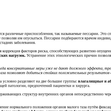
тся различные приспособления, так называемые пессарии. Это 
озволяя им опускаться. Пессарии подбираются врачом индивиду
стадиях заболевания.
я коррекция факторов риска, способствующих развитию опущени
ских нагрузок.
Устранение этих этиологических причин позволя
когда консервативные меры уже не дают должного эффекта, тре
 таза позволяют добиться стойких положительных результато
а условно разделяют на две большие группы:
влагалищные и аб
ющей патологии, предпочтений пациентки и хирурга.
рживающих структур внутренних органов непосредственно через
ение нормального положения органов малого таза путём фикса