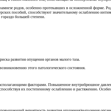
анамнезе родов, особенно протекавших в осложненной форме. 
ерских пособий, способствуют значительному ослаблению инт
 гораздо большей степени.
иска развития опущения органов малого таза.
возникновению этого патологического состояния.
асполагающими факторами. Повышенное внутрибрюшное давление
 способствуя их постепенному ослаблению и растяжению. Особе
повышающий вероятность развития опущения/выпадения органов