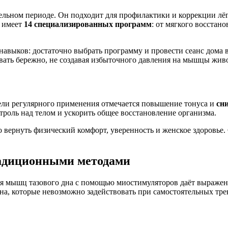
ельном периоде. Он подходит для профилактики и коррекции лё
о имеет
14 специализированных программ
: от мягкого восстан
навыков: достаточно выбрать программу и провести сеанс дома 
овать бережно, не создавая избыточного давления на
мышцы жив
ели регулярного применения отмечается повышение тонуса и
сн
роль над телом и ускорить общее восстановление организма.
 вернуть физический комфорт, уверенность и
женское здоровье
.
радиционными методами
ия
мышц тазового дна
с помощью миостимуляторов даёт выраже
на, которые невозможно задействовать при самостоятельных тре