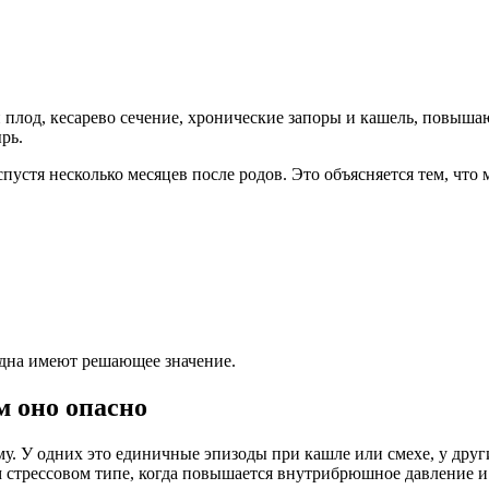
 плод, кесарево сечение, хронические запоры и кашель, повыш
рь.
пустя несколько месяцев после родов. Это объясняется тем, чт
 дна имеют решающее значение.
м оно опасно
му. У одних это единичные эпизоды при кашле или смехе, у др
ом стрессовом типе, когда повышается внутрибрюшное давление 