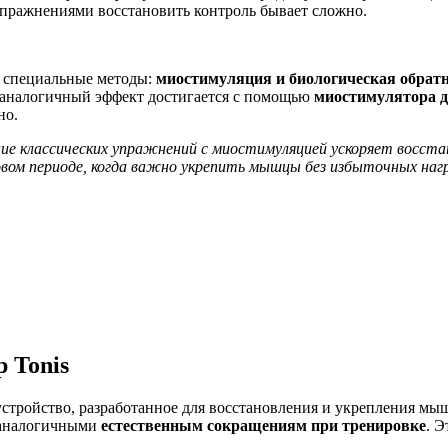
упражнениями восстановить контроль бывает сложно.
 специальные методы:
миостимуляция и биологическая обратн
х аналогичный эффект достигается с помощью
миостимулятора 
но.
ние классических упражнений с миостимуляцией ускоряет восста
овом периоде, когда важно укрепить мышцы без избыточных нагр
 Tonis
стройство, разработанное для восстановления и укрепления
мыш
 аналогичными
естественным сокращениям при тренировке
. 