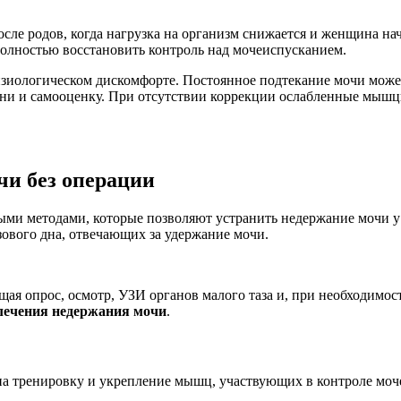
ле родов, когда нагрузка на организм снижается и женщина нач
полностью восстановить контроль над мочеиспусканием.
физиологическом дискомфорте. Постоянное подтекание мочи мож
зни и самооценку. При отсутствии коррекции ослабленные мышц
чи без операции
ыми методами, которые позволяют устранить
недержание мочи 
ового дна, отвечающих за удержание мочи.
щая опрос, осмотр, УЗИ органов малого таза и, при необходимос
лечения недержания мочи
.
 на тренировку и укрепление мышц, участвующих в контроле моч