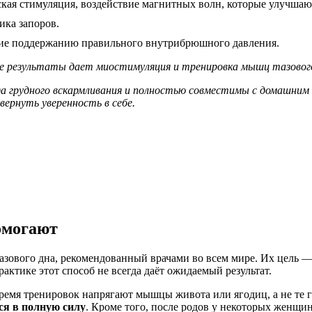
кая стимуляция, воздействие магнитных волн, которые улучша
ика запоров.
ие поддержанию правильного внутрибрюшного давления.
ие результаты дает миостимуляция и тренировка мышц тазового
а грудного вскармливания и полностью совместимы с домашним 
вернуть уверенность в себе.
омогают
зового дна, рекомендованный врачами во всем мире. Их цель 
актике этот способ не всегда даёт ожидаемый результат.
емя тренировок напрягают мышцы живота или ягодиц, а не те г
ся в полную силу
. Кроме того, после родов у некоторых женщ