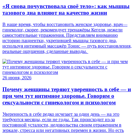
«Я снова почувствовала своё тело»: как мышцы
тазового дна влияют на качество жизни
В наше время, чтобы восстановить женское здоровье, врач—
гинеколог, скорее, рекомендует тренажёры Кегеля, нежели
самостоятельные упражнения. Представляем вниманию
историю пациентки, укрепившей мышцы тазового дна,
используя интимный массажёр Тонис — путь восстановления,
реальные ощущения, сделанные выводы.
26 июня, 2026
Почему женщины теряют уверенность в себе — и
при чем тут интимное здоровье. Говорим о
сексуальности с гинекологом и психологом
Уверенность в себе редко исчезает за один день — на это
требуются месяцы, если не годы. Так происходит из-за
постоянной усталости, недовольства своим отражением в
зеркале, стресса или негативных перемен в жизни. Но есть