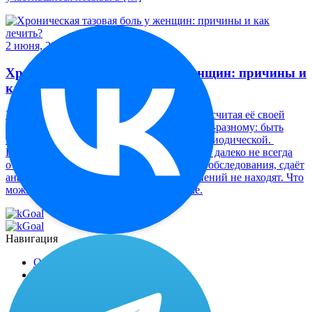
2 июня, 2026
Хроническая тазовая боль у женщин: причины и
как лечить?
Многие женщины живут с тазовой болью, считая её своей
женской долей. Боль может проявляться по-разному: быть
тянущей или ноющей, постоянной или периодической.
Проблема в том, что причина дискомфорта далеко не всегда
очевидна. Бывает, что женщина проходит обследования, сдаёт
анализы, делает УЗИ, а серьёзных отклонений не находят. Что
можно сделать, разбираемся в материале.
Навигация
О миостимуляторе
Отзывы
Доставка и оплата
Наши специалисты