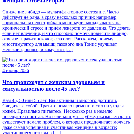
женщин. Отвечает врач
Снижение либидо — мультифакторное состояние. Часто
действует не одна, а сразу несколько причин: например,
гормональная перестройка в менопаузе накладывается на
хронический стресс и приём лекарств от давления. Что делать,
если нет влечения, и что способно помочь повысить либидо,
отвечает врач-гинеколог, сексолог. Расскажем, почему
миостимулятор для мышц тазового дна Тонис улучшает
женское здоровье, и кому этот […]
4 июня, 2026
Что происходит с женским здоровьем и
сексуальностью после 45 лет?
Вам 45, 50 или 55 лет. Вы активны и многого достигли.
Следите за собой. Тратите немало времени и сил на уход за
кожей. Правильно питаетесь. Несколько раз в неделю
посещаете спортзал. Но если копнуть глубже, оказывается, что
существует немало проблем, о которых предпочитает молчать
даже самая успешная и счастливая женщина в возрасте:
участившиеся позывы в […]