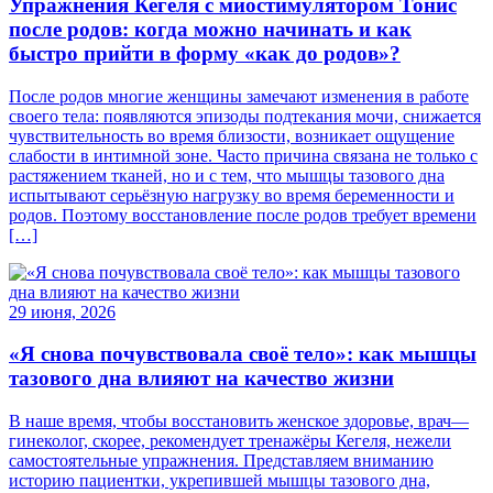
Упражнения Кегеля с миостимулятором Тонис
после родов: когда можно начинать и как
быстро прийти в форму «как до родов»?
После родов многие женщины замечают изменения в работе
своего тела: появляются эпизоды подтекания мочи, снижается
чувствительность во время близости, возникает ощущение
слабости в интимной зоне. Часто причина связана не только с
растяжением тканей, но и с тем, что мышцы тазового дна
испытывают серьёзную нагрузку во время беременности и
родов. Поэтому восстановление после родов требует времени
[…]
29 июня, 2026
«Я снова почувствовала своё тело»: как мышцы
тазового дна влияют на качество жизни
В наше время, чтобы восстановить женское здоровье, врач—
гинеколог, скорее, рекомендует тренажёры Кегеля, нежели
самостоятельные упражнения. Представляем вниманию
историю пациентки, укрепившей мышцы тазового дна,