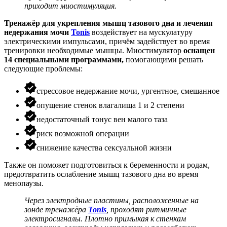
приходит миостимуляция.
Тренажёр для укрепления мышц тазового дна
и лечения
недержания мочи
Tonis
воздействует на мускулатуру
электрическими импульсами, причём задействует во время
тренировки необходимые мышцы. Миостимулятор
оснащен
14 специальными программами,
помогающими решать
следующие проблемы:
стрессовое недержание мочи, ургентное, смешанное
опущение стенок влагалища 1 и 2 степени
недостаточный тонус вен малого таза
риск возможной операции
снижение качества сексуальной жизни
Также он поможет подготовиться к беременности и родам,
предотвратить ослабление мышц тазового дна во время
менопаузы.
Через электродные пластины, расположенные на
зонде тренажёра
Tonis
, проходят ритмичные
электросигналы. Плотно примыкая к стенкам