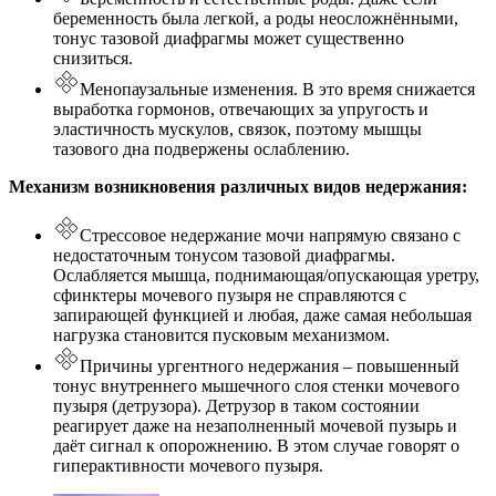
беременность была легкой, а роды неосложнёнными,
тонус тазовой диафрагмы может существенно
снизиться.
Менопаузальные изменения. В это время снижается
выработка гормонов, отвечающих за упругость и
эластичность мускулов, связок, поэтому мышцы
тазового дна подвержены ослаблению.
Механизм возникновения различных видов недержания:
Стрессовое недержание мочи напрямую связано с
недостаточным тонусом тазовой диафрагмы.
Ослабляется мышца, поднимающая/опускающая уретру,
сфинктеры мочевого пузыря не справляются с
запирающей функцией и любая, даже самая небольшая
нагрузка становится пусковым механизмом.
Причины ургентного недержания – повышенный
тонус внутреннего мышечного слоя стенки мочевого
пузыря (детрузора). Детрузор в таком состоянии
реагирует даже на незаполненный мочевой пузырь и
даёт сигнал к опорожнению. В этом случае говорят о
гиперактивности мочевого пузыря.