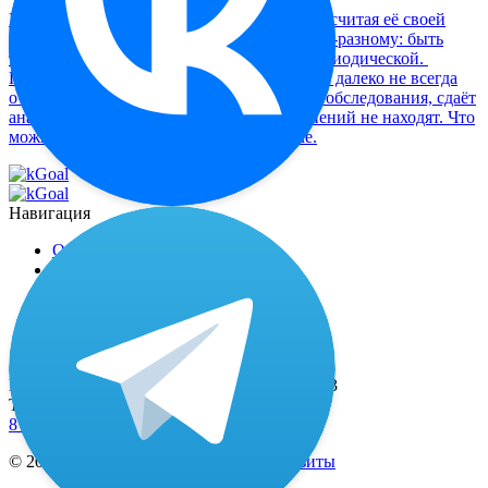
Многие женщины живут с тазовой болью, считая её своей
женской долей. Боль может проявляться по-разному: быть
тянущей или ноющей, постоянной или периодической.
Проблема в том, что причина дискомфорта далеко не всегда
очевидна. Бывает, что женщина проходит обследования, сдаёт
анализы, делает УЗИ, а серьёзных отклонений не находят. Что
можно сделать, разбираемся в материале.
Навигация
О миостимуляторе
Отзывы
Доставка и оплата
Наши специалисты
Контакты
Адрес
Москва, 2-й Рощинский пр-д, д. 8, офис 603
Телефоны
8 (800) 333-24-77
(бесплатные звонки по РФ)
© 2021—2026 ИП Тюрин А.Ю. |
Реквизиты