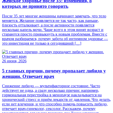
Женское здоровье после 35: изменения, о
которых не принято говорить
После 35 лет многие женщины начинают замечать, что тело
меняется. Желание появляется не так часто, как раньше,
близость отталкивает, а после активности появляется
несколько капель мочи. Чаще всего в этом винят возраст и
стараются просто привыкнуть к новым проблемам. Вместе с
врачом разбираемся, почему забота об интимном здоровье —
это инвестиция не только в сегодняшний […]
26 июня, 2026
5 главных причин, почему пропадает либидо у
женщин. Отвечает врач
Снижение либидо — мультифакторное состояние. Часто
действует не одна, а сразу несколько причин: например,
гормональная перестройка в менопаузе накладывается на
хронический стресс и приём лекарств от давления. Что делать,
если нет влечения, и что способно помочь повысить либидо,
отвечает врач-гинеколог, сексолог. Расскажем, почему