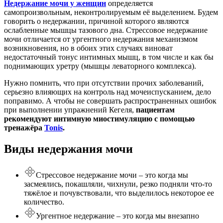
Недержание мочи у женщин
определяется
самопроизвольным, неконтролируемым её выделением. Будем
говорить о недержании, причиной которого являются
ослабленные мышцы тазового дна. Стрессовое недержание
мочи отличается от ургентного недержания механизмом
возникновения, но в обоих этих случаях виноват
недостаточный тонус интимных мышц, в том числе и как бы
поднимающих уретру (мышцы леваторного комплекса).
Нужно помнить, что при отсутствии прочих заболеваний,
серьезно влияющих на контроль над мочеиспусканием, дело
поправимо. А чтобы не совершать распространенных ошибок
при выполнении упражнений Кегеля,
пациентам
рекомендуют интимную миостимуляцию с помощью
тренажёра
Tonis
.
Виды недержания мочи
Стрессовое недержание мочи – это когда мы
засмеялись, покашляли, чихнули, резко подняли что-то
тяжёлое и почувствовали, что выделилось некоторое ее
количество.
Ургентное недержание – это когда мы внезапно